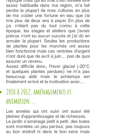
l’époque mais qui au final s’est révélée être
assez habituelle dans ma région, m’a fait
perdre la plupart de mes cultures en plus
de me coûter une fortune en eau que j’ai
mis plus de deux ans à payer. En plus de
ça, n’étant pas du tout connu à cette
époque, les stages et ateliers que j’avais
prévus n’ont eu aucun succès et j’ai dû en
annuler la plupart. Seules les productions
de plantes pour les marchés ont assez
bien fonctionné mais ces rentrées d’argent
n’ont duré que de avril à juin… pas de quoi
assurer un revenu.
Assez difficile donc, l’hiver glacial (-20°C
et quelques plantes perdues) ne m’a pas
beaucoup aidé mais le printemps est
finalement arrivé et la motivation avec…
2010 à 2012, aménagements et
animation...
Les années qui ont suivi ont aussi été
pleines d’apprentissages et de richesses.
Le jardin s’aménage petit à petit, des butes
sont montées un peu partout, pas toujours
au bon endroit ni dans le bon sens mais