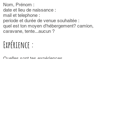
Nom, Prénom :
date et lieu de naissance :
mail et telephone :
periode et durée de venue souhaitée :
quel est ton moyen d'hébergement? camion,
caravane, tente...aucun ?
Expérience :
Quelles sont tes expériences
professionnelles, associatives, bénévoles ?
Quelles sont tes expériences en agriculture,
en permaculture, en jardinnage ou autre ?
As tu des expériences de wwoofing, de vie en
communauté, en collocation, en groupe quel
qu'il soit ?
Aptitudes et compétences :
Quelles sont tes aptitudes, compétences,
passions ?
Quelle relation as tu avec les enfants et as tu
déja animé des activités pour des enfants ?
Parles-tu des langues étrangères ? Si oui,