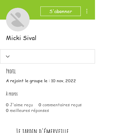
Plus d'actions
S'abonner
Micki Sival
Profil
A rejoint le groupe le : 10 nov. 2022
À propos
0
J'aime reçu
0
commentaires reçus
0
meilleures réponses
Le jardin d'émerveille