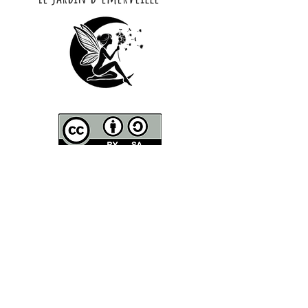
CONTACT
Contactez moi par Mail :
lejard​​​indemerveille@gmail.com
Courrier
-
Le Jardin d'Émerveille
8 Chemin de Guille
81150 Marssac
Adresse de la pépinière
-