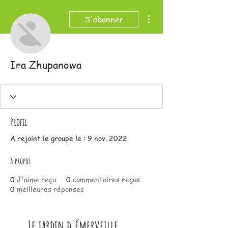
Plus d'actions
S'abonner
Ira Zhupanowa
Profil
A rejoint le groupe le : 9 nov. 2022
À propos
0
J'aime reçu
0
commentaires reçus
0
meilleures réponses
Le jardin d'émerveille