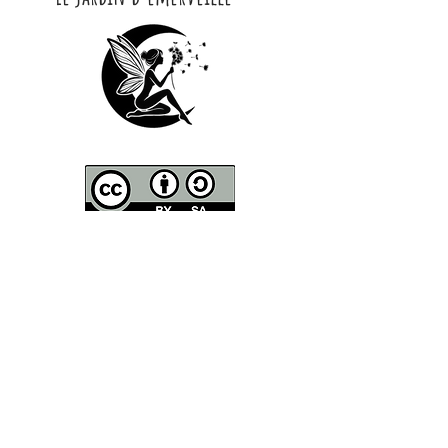
CONTACT
Contactez moi par Mail :
lejard​​​indemerveille@gmail.com
Courrier
-
Le Jardin d'Émerveille
8 Chemin de Guille
81150 Marssac
Adresse de la pépinière
-