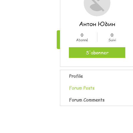
Антон Юдин
0
0
accueil
Abonné
Suivi
S'abonner
Profile
Forum Posts
Forum Comments