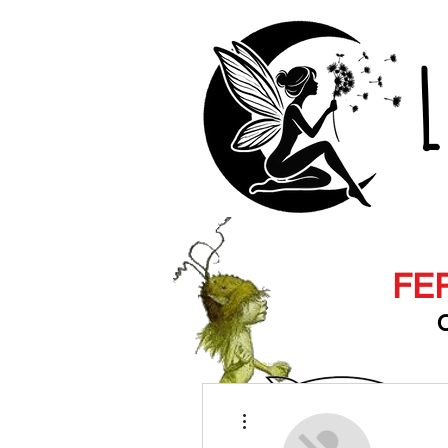
L
FER
O
Les vidéos
Plus d'actions
c'est par ici