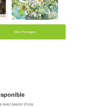
mon 2e livre
Mes Partages
isponible
us avez besoin d'une