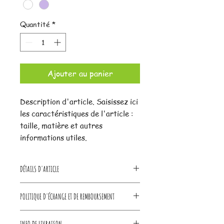
Quantité
*
Ajouter au panier
Description d'article. Saisissez ici 
les caractéristiques de l'article : 
taille, matière et autres 
informations utiles.
DÉTAILS D'ARTICLE
Détails d'article. Saisissez ici les
POLITIQUE D'ÉCHANGE ET DE REMBOURSEMENT
caractéristiques de l'article : taille,
matière et autres détails utiles. Cet
Politique d'échange et de
emplacement est idéal pour