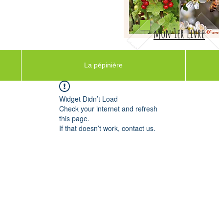
mon 1er livre
La pépinière
Widget Didn’t Load
Check your internet and refresh
this page.
If that doesn’t work, contact us.