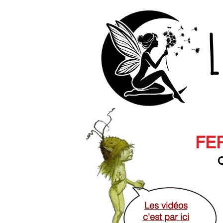
L
FER
O
Les vidéos
c'est par ici