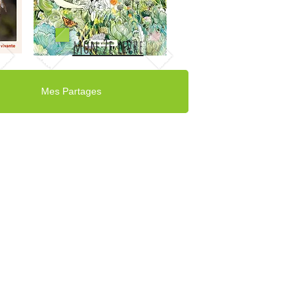
mon 2e livre
Mes Partages