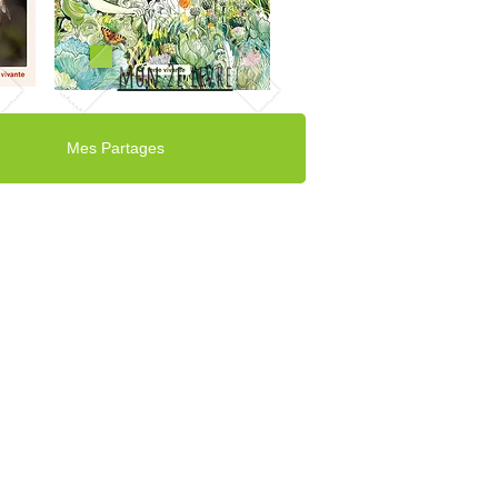
mon 2e livre
Mes Partages