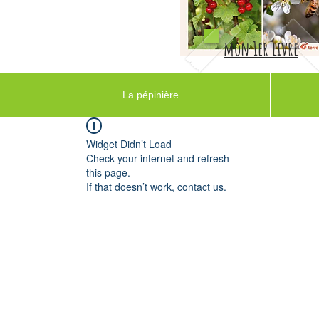
mon 1er livre
La pépinière
Widget Didn’t Load
Check your internet and refresh
this page.
If that doesn’t work, contact us.