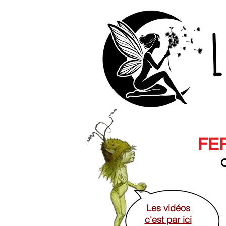
L
FER
O
Les vidéos
c'est par ici