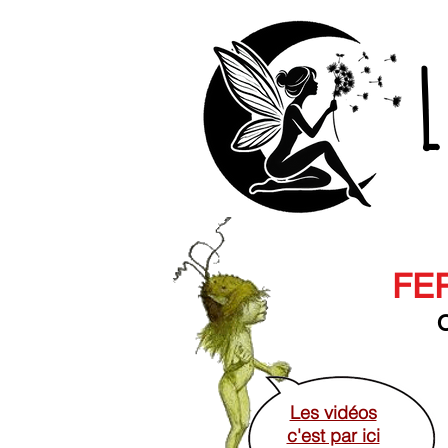
L
FER
O
Les vidéos
c'est par ici