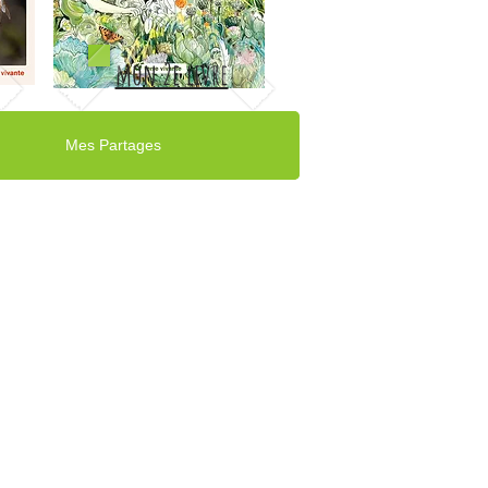
mon 2e livre
Mes Partages