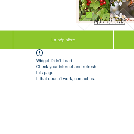
mon 1er livre
La pépinière
Widget Didn’t Load
Check your internet and refresh
this page.
If that doesn’t work, contact us.