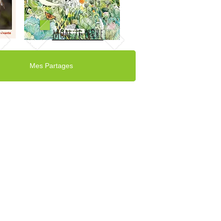
mon 2e livre
Mes Partages