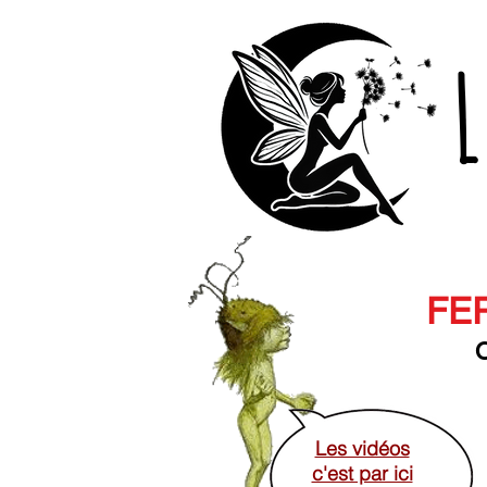
L
FER
O
Les vidéos
c'est par ici