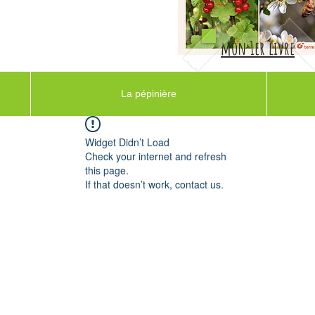
mon 1er livre
La pépinière
Widget Didn’t Load
Check your internet and refresh
this page.
If that doesn’t work, contact us.