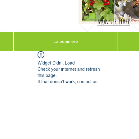
mon 1er livre
La pépinière
Widget Didn’t Load
Check your internet and refresh
this page.
If that doesn’t work, contact us.