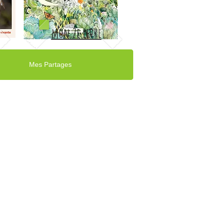
mon 2e livre
Mes Partages