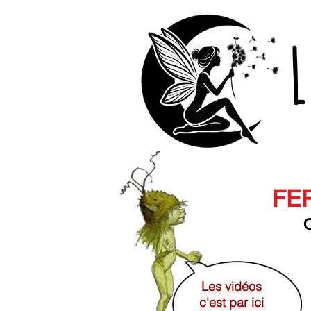
L
FER
O
Les vidéos
c'est par ici