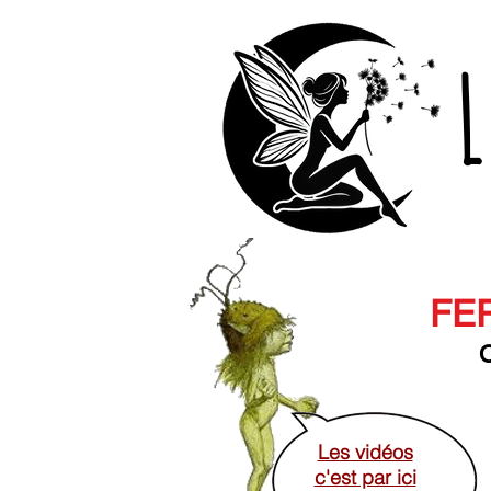
L
FER
O
Les vidéos
c'est par ici