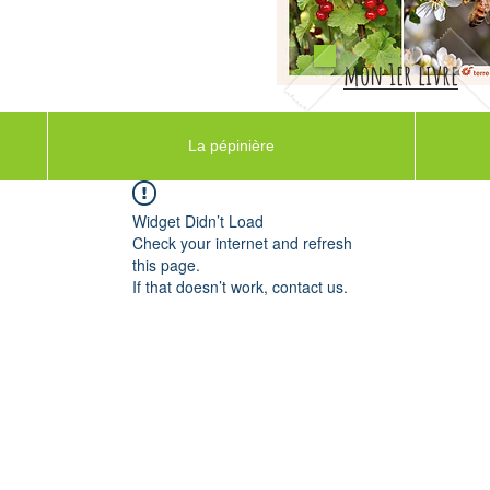
mon 1er livre
La pépinière
Widget Didn’t Load
Check your internet and refresh
this page.
If that doesn’t work, contact us.