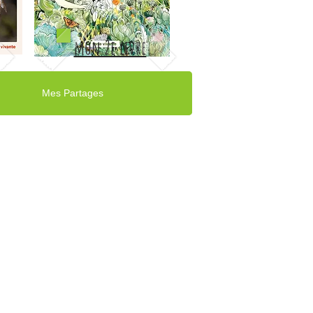
mon 2e livre
Mes Partages