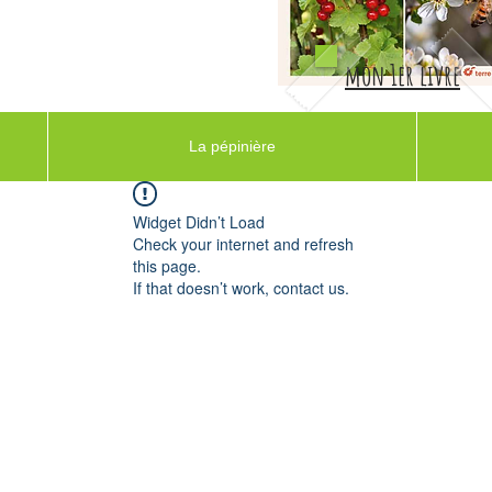
mon 1er livre
La pépinière
Widget Didn’t Load
Check your internet and refresh
this page.
If that doesn’t work, contact us.