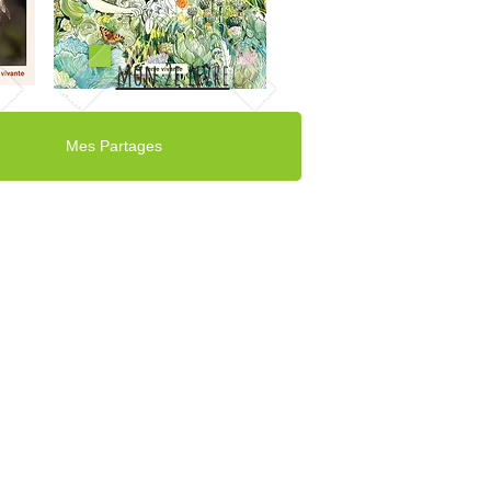
mon 2e livre
Mes Partages