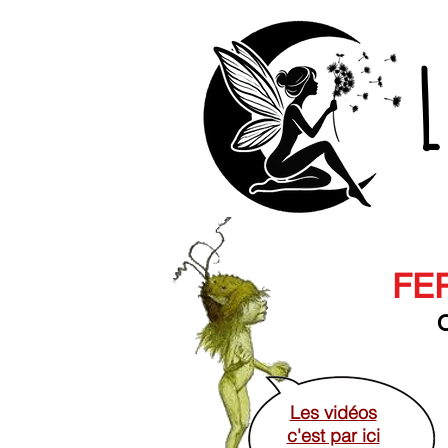
L
FER
O
Les vidéos
c'est par ici