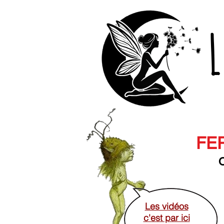
L
FER
O
Les vidéos
c'est par ici