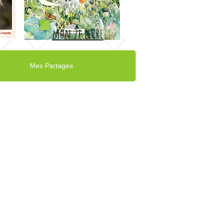
mon 2e livre
Mes Partages