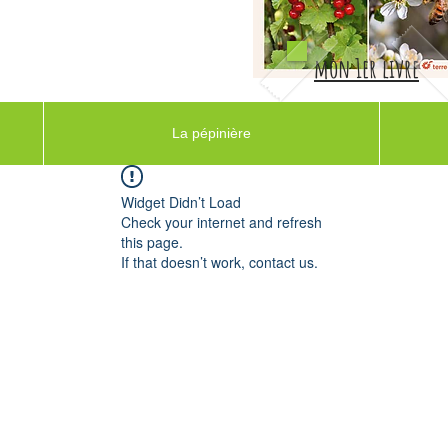
mon 1er livre
La pépinière
Widget Didn’t Load
Check your internet and refresh
this page.
If that doesn’t work, contact us.