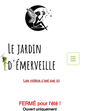
Le jardin
d'émerveille
Les vidéos c'est par ici
FERMÉ pour l'été
!
Ouvert uniquement