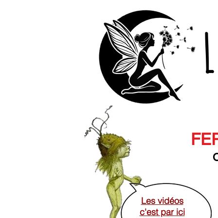
L
FER
O
Les vidéos
c'est par ici