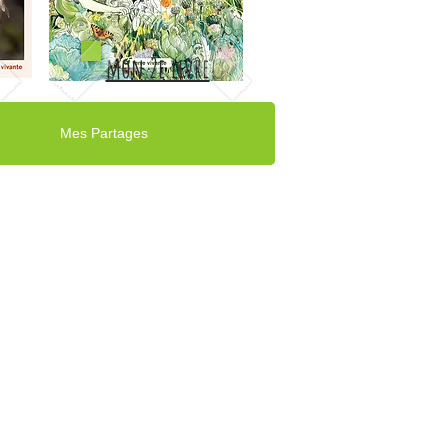
mon 2e livre
Mes Partages