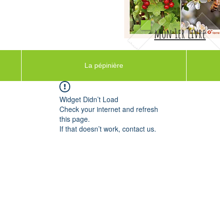
mon 1er livre
La pépinière
Widget Didn’t Load
Check your internet and refresh
this page.
If that doesn’t work, contact us.