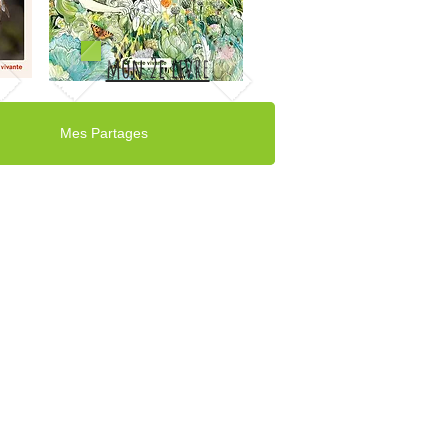
mon 2e livre
Mes Partages