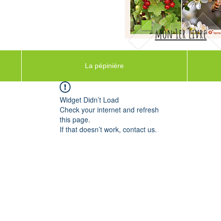
mon 1er livre
La pépinière
Widget Didn’t Load
Check your internet and refresh
this page.
If that doesn’t work, contact us.