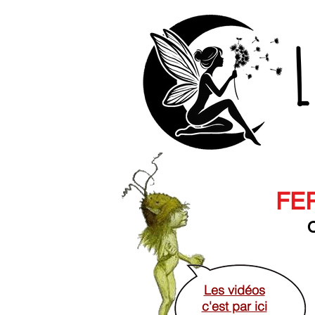
L
FER
O
Les vidéos
c'est par ici