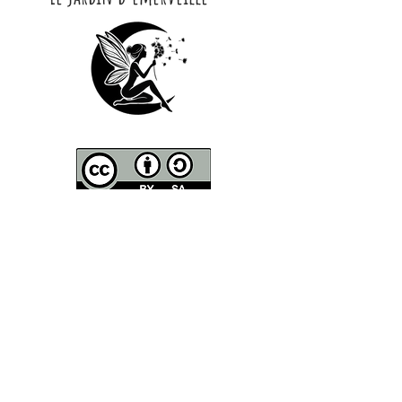
CONTACT
Contactez moi par Mail :
lejard​​​indemerveille@gmail.com
Courrier
-
Le Jardin d'Émerveille
8 Chemin de Guille
81150 Marssac
Adresse de la pépinière
-