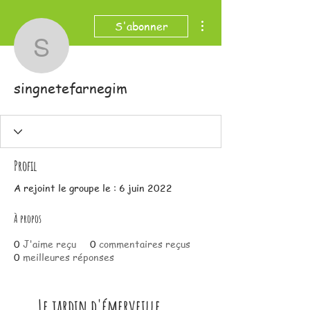
Plus d'actions
S'abonner
singnetefarnegim
singnetefarnegim
Profil
A rejoint le groupe le : 6 juin 2022
À propos
0
J'aime reçu
0
commentaires reçus
0
meilleures réponses
Le jardin d'émerveille