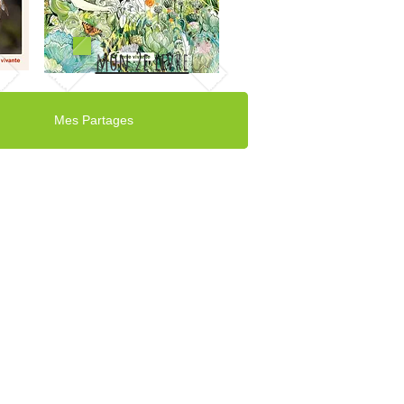
mon 2e livre
Mes Partages