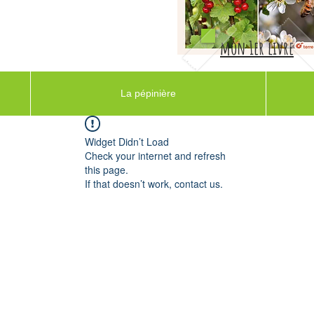
mon 1er livre
La pépinière
Widget Didn’t Load
Check your internet and refresh
this page.
If that doesn’t work, contact us.