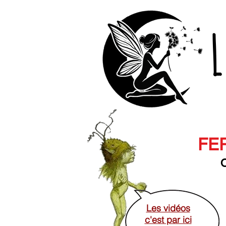
L
FER
O
Les vidéos
c'est par ici