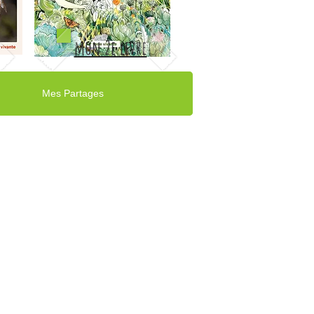
mon 2e livre
Mes Partages