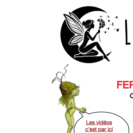
L
FER
O
Les vidéos
c'est par ici