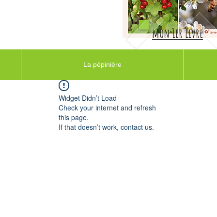
mon 1er livre
La pépinière
Widget Didn’t Load
Check your internet and refresh
this page.
If that doesn’t work, contact us.