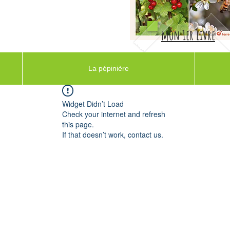
mon 1er livre
La pépinière
Widget Didn’t Load
Check your internet and refresh
this page.
If that doesn’t work, contact us.