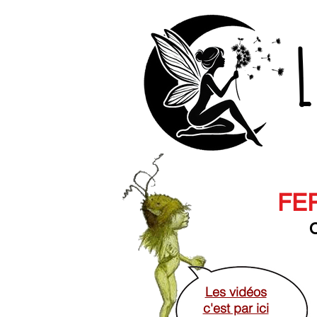
L
FER
O
Les vidéos
c'est par ici