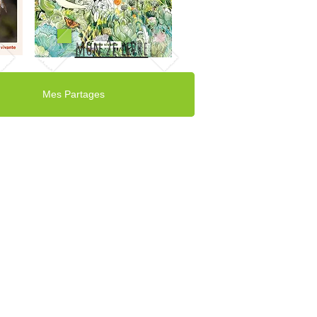
mon 2e livre
Mes Partages