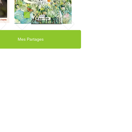
mon 2e livre
Mes Partages