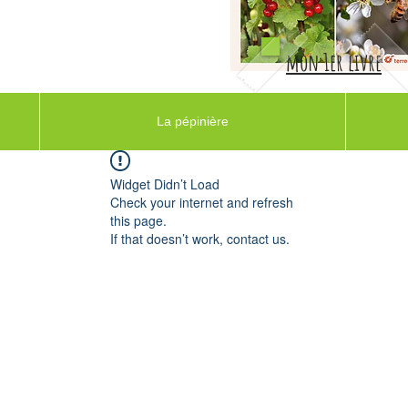
mon 1er livre
La pépinière
Widget Didn’t Load
Check your internet and refresh
this page.
If that doesn’t work, contact us.