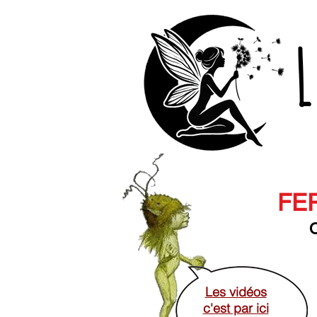
L
FER
O
Les vidéos
c'est par ici