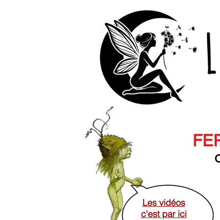
L
FER
O
Les vidéos
c'est par ici