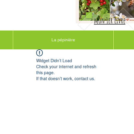
mon 1er livre
La pépinière
Widget Didn’t Load
Check your internet and refresh
this page.
If that doesn’t work, contact us.