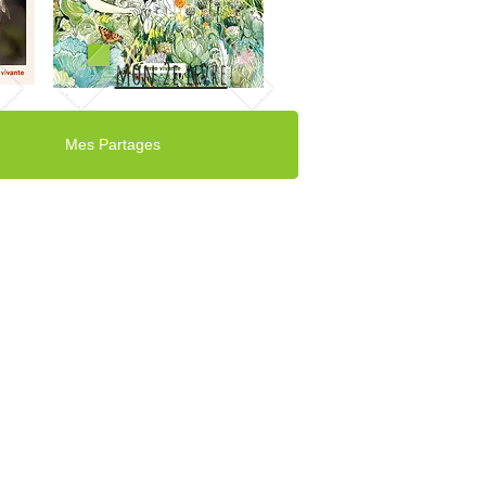
mon 2e livre
Mes Partages