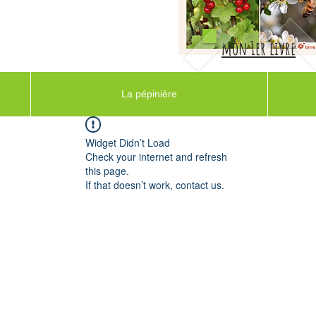
mon 1er livre
La pépinière
Widget Didn’t Load
Check your internet and refresh
this page.
If that doesn’t work, contact us.