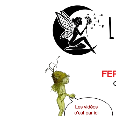
L
FER
O
Les vidéos
c'est par ici