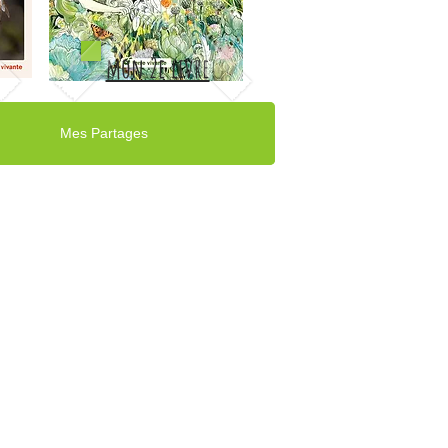
mon 2e livre
Mes Partages