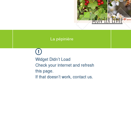
mon 1er livre
La pépinière
Widget Didn’t Load
Check your internet and refresh
this page.
If that doesn’t work, contact us.