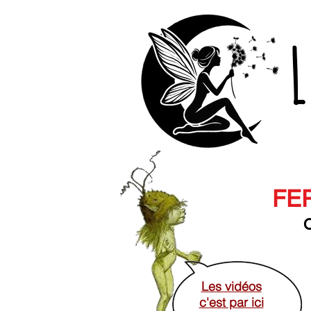
L
FER
O
Les vidéos
c'est par ici