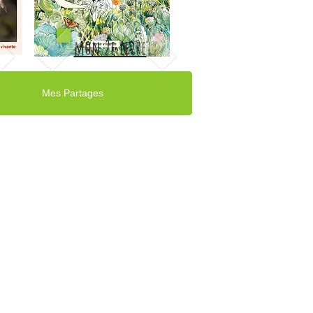
mon 2e livre
Mes Partages