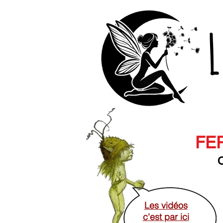
L
FER
O
Les vidéos
c'est par ici