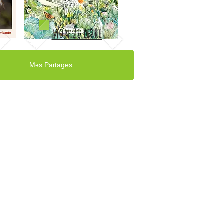
mon 2e livre
Mes Partages