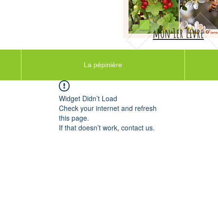
mon 1er livre
La pépinière
Widget Didn’t Load
Check your internet and refresh
this page.
If that doesn’t work, contact us.