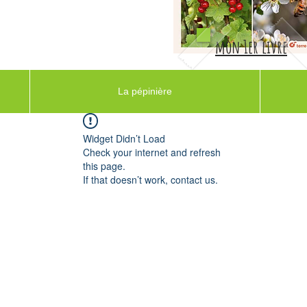
mon 1er livre
La pépinière
Widget Didn’t Load
Check your internet and refresh
this page.
If that doesn’t work, contact us.