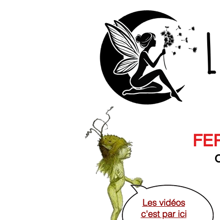
L
FER
O
Les vidéos
c'est par ici