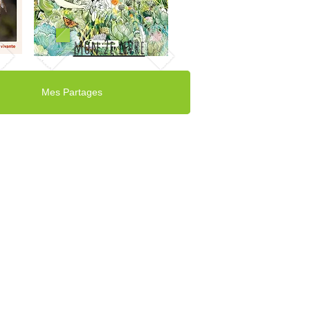
mon 2e livre
Mes Partages