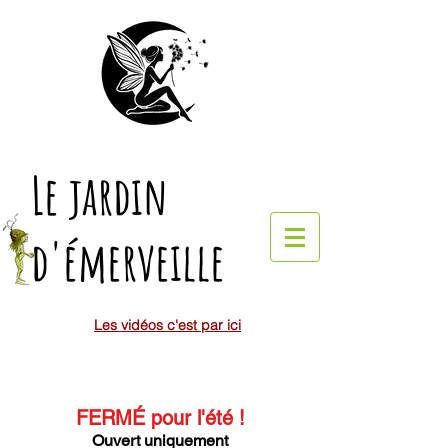
Le jardin
d'émerveille
Les vidéos c'est par ici
FERMÉ pour l'été
!
Ouvert uniquement