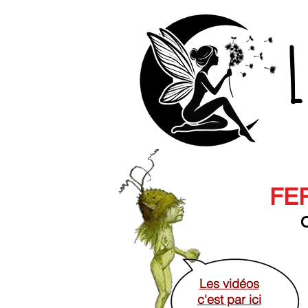
L
FER
O
Les vidéos
c'est par ici