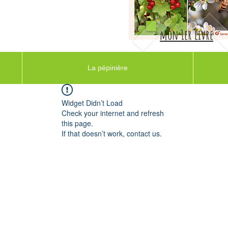
mon 1er livre
La pépinière
Widget Didn’t Load
Check your internet and refresh
this page.
If that doesn’t work, contact us.