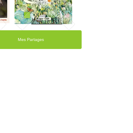
mon 2e livre
Mes Partages