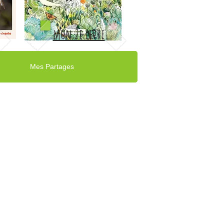
mon 2e livre
Mes Partages