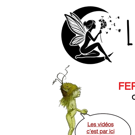
L
FER
O
Les vidéos
c'est par ici