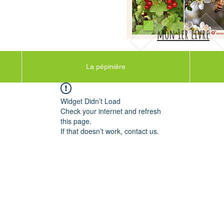
mon 1er livre
La pépinière
Widget Didn’t Load
Check your internet and refresh
this page.
If that doesn’t work, contact us.