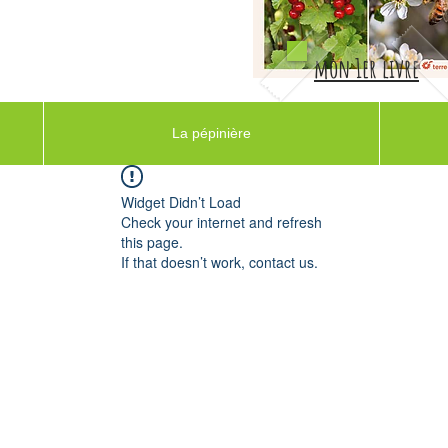
mon 1er livre
La pépinière
Widget Didn’t Load
Check your internet and refresh
this page.
If that doesn’t work, contact us.