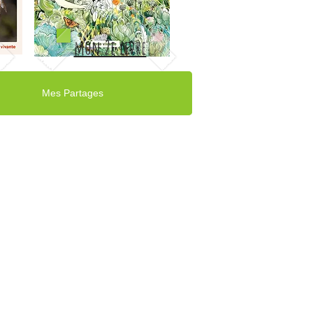
mon 2e livre
Mes Partages