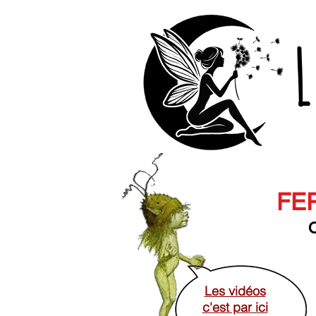
L
FER
O
Les vidéos
c'est par ici