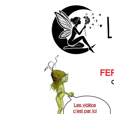
L
FER
O
Les vidéos
c'est par ici