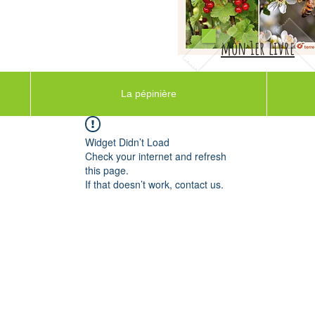
mon 1er livre
La pépinière
Widget Didn’t Load
Check your internet and refresh
this page.
If that doesn’t work, contact us.