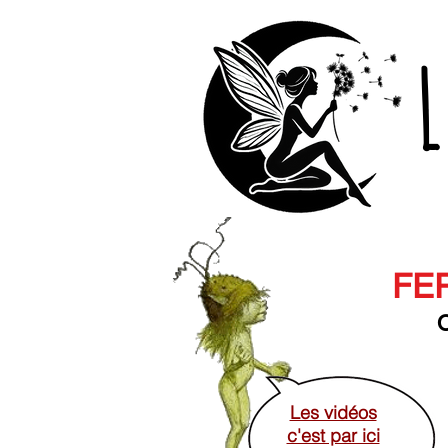
L
FER
O
Les vidéos
c'est par ici