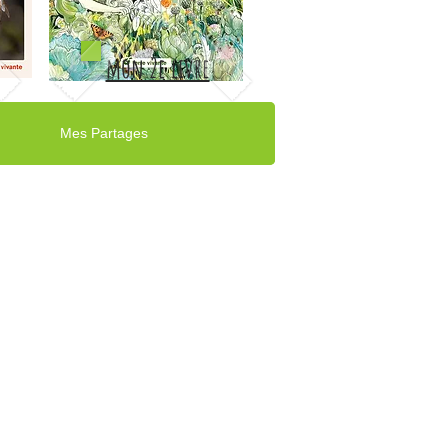
mon 2e livre
Mes Partages