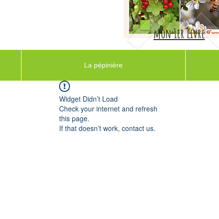
mon 1er livre
La pépinière
Widget Didn’t Load
Check your internet and refresh
this page.
If that doesn’t work, contact us.