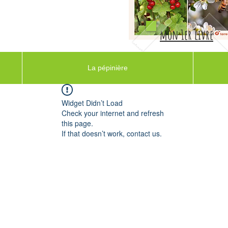
mon 1er livre
La pépinière
Widget Didn’t Load
Check your internet and refresh
this page.
If that doesn’t work, contact us.