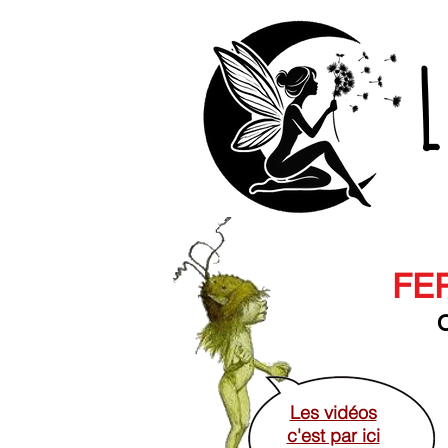
L
FER
O
Les vidéos
c'est par ici