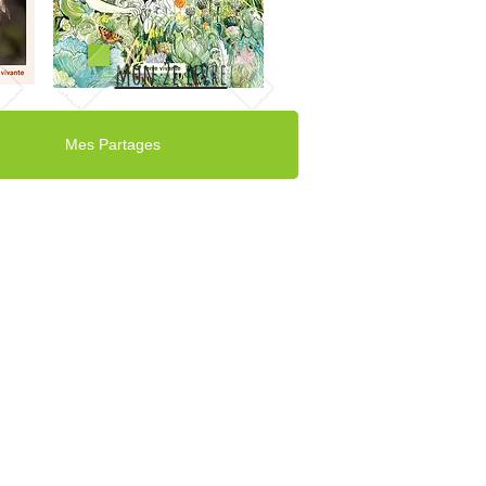
mon 2e livre
Mes Partages