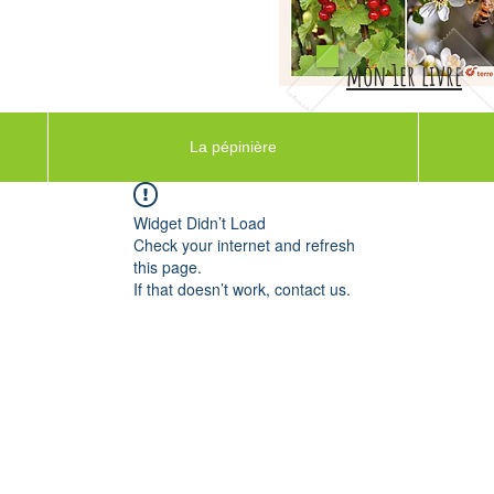
mon 1er livre
La pépinière
Widget Didn’t Load
Check your internet and refresh
this page.
If that doesn’t work, contact us.