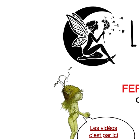
L
FER
O
Les vidéos
c'est par ici