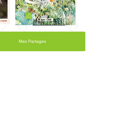
mon 2e livre
Mes Partages