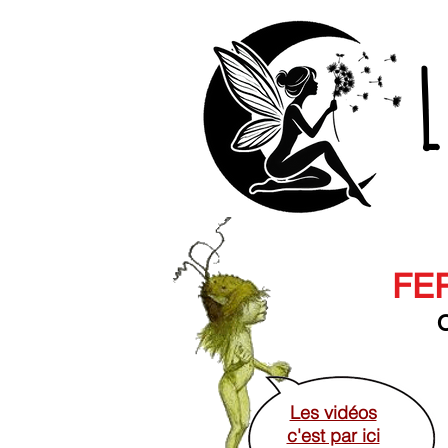
L
FER
O
Les vidéos
c'est par ici