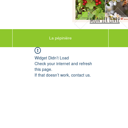
mon 1er livre
La pépinière
Widget Didn’t Load
Check your internet and refresh
this page.
If that doesn’t work, contact us.