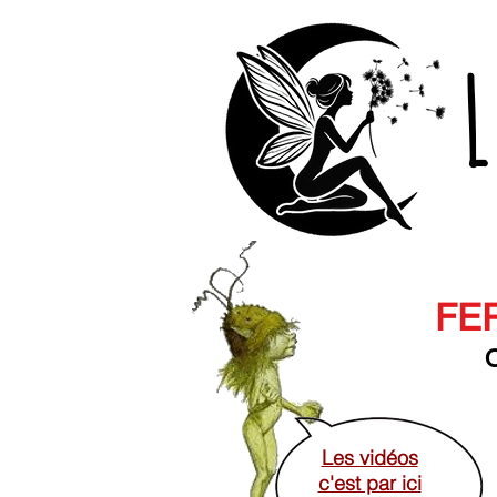
L
FER
O
Les vidéos
c'est par ici