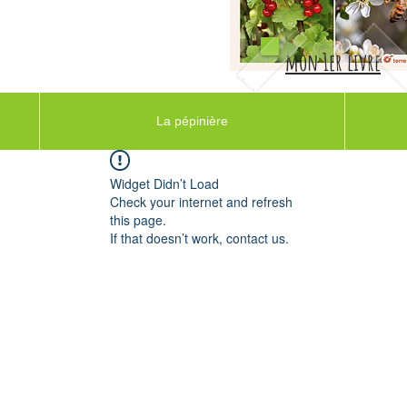
mon 1er livre
La pépinière
Widget Didn’t Load
Check your internet and refresh
this page.
If that doesn’t work, contact us.