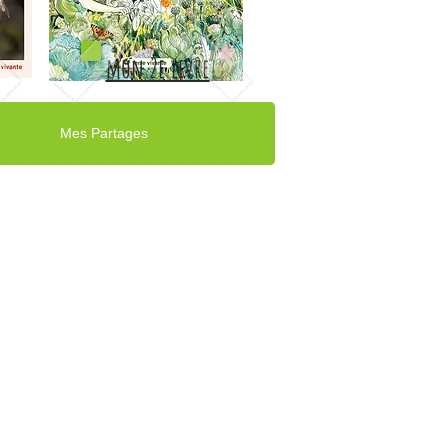
mon 2e livre
Mes Partages