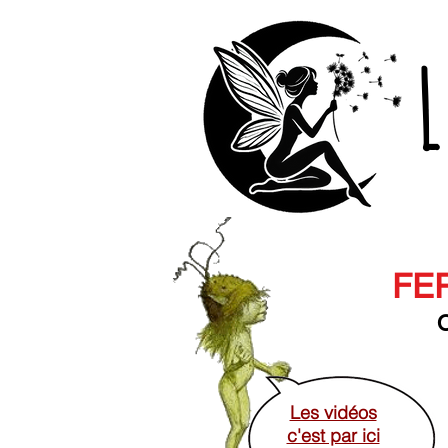
L
FER
O
Les vidéos
c'est par ici