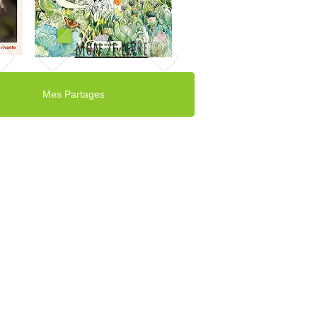
mon 2e livre
Mes Partages