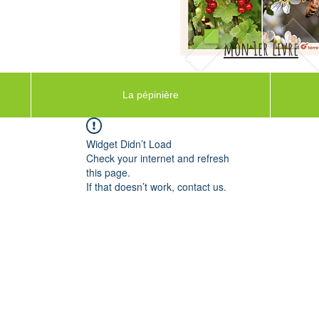
mon 1er livre
La pépinière
Widget Didn’t Load
Check your internet and refresh
this page.
If that doesn’t work, contact us.