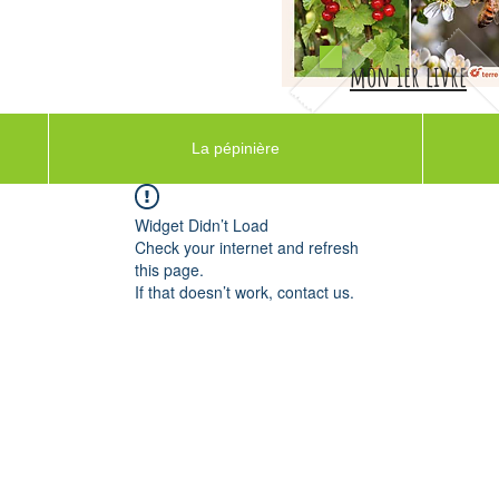
mon 1er livre
La pépinière
Widget Didn’t Load
Check your internet and refresh
this page.
If that doesn’t work, contact us.