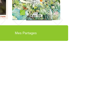
mon 2e livre
Mes Partages