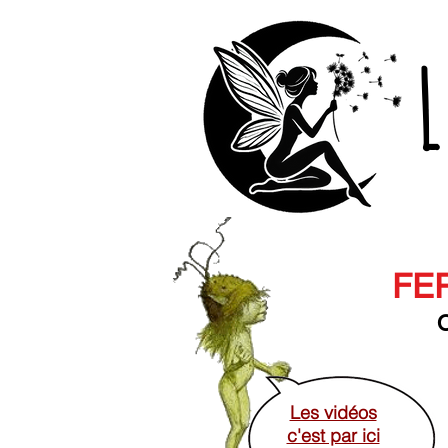
L
FER
O
Les vidéos
c'est par ici