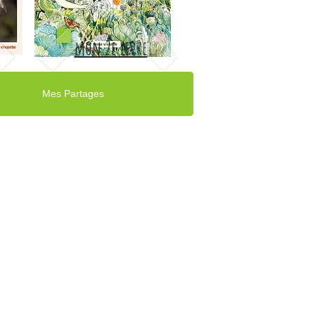
mon 2e livre
Mes Partages