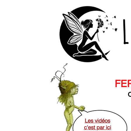
L
FER
O
Les vidéos
c'est par ici