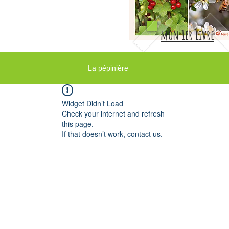
mon 1er livre
La pépinière
Widget Didn’t Load
Check your internet and refresh
this page.
If that doesn’t work, contact us.