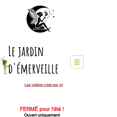
Le jardin
d'émerveille
Les vidéos c'est par ici
FERMÉ pour l'été
!
Ouvert uniquement