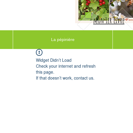
mon 1er livre
La pépinière
Widget Didn’t Load
Check your internet and refresh
this page.
If that doesn’t work, contact us.