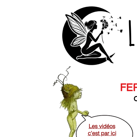
L
FER
O
Les vidéos
c'est par ici