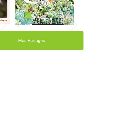
mon 2e livre
Mes Partages