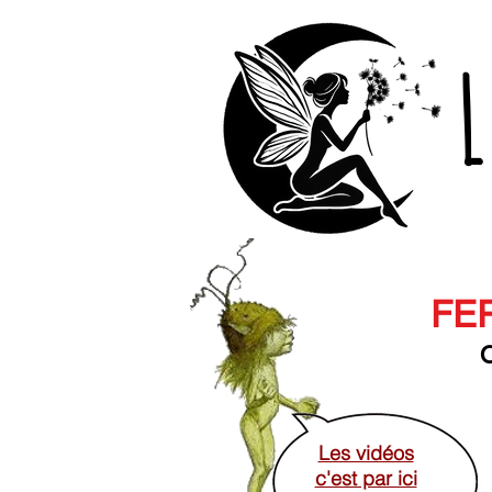
L
FER
O
Les vidéos
c'est par ici