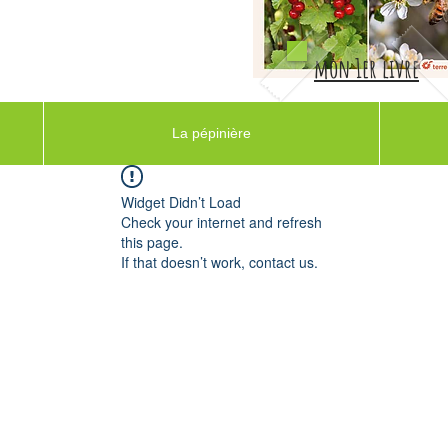
mon 1er livre
La pépinière
Widget Didn’t Load
Check your internet and refresh
this page.
If that doesn’t work, contact us.