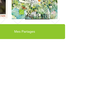
mon 2e livre
Mes Partages