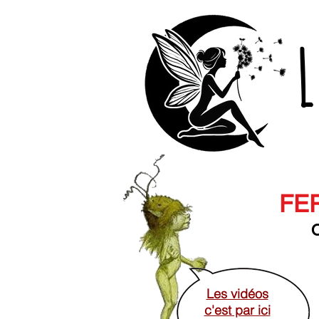
L
FER
O
Les vidéos
c'est par ici