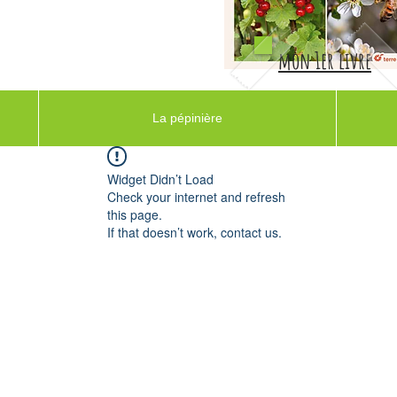
mon 1er livre
La pépinière
Widget Didn’t Load
Check your internet and refresh
this page.
If that doesn’t work, contact us.