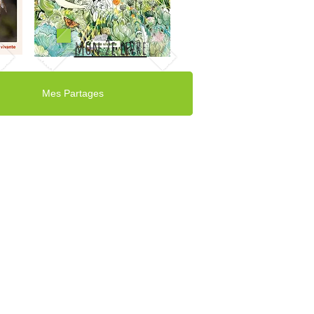
mon 2e livre
Mes Partages