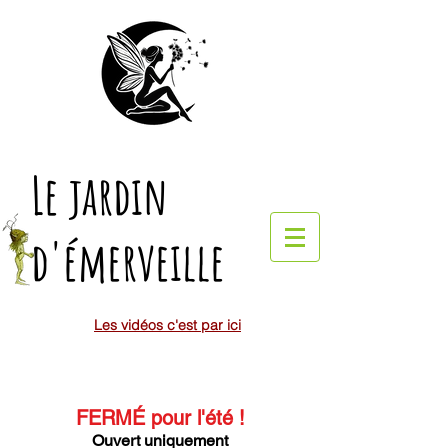
Le jardin
d'émerveille
Les vidéos c'est par ici
FERMÉ pour l'été
!
Ouvert uniquement