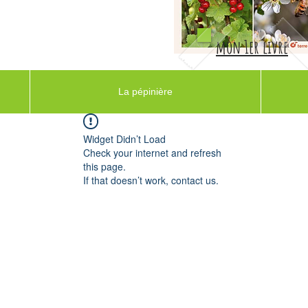
mon 1er livre
La pépinière
Widget Didn’t Load
Check your internet and refresh
this page.
If that doesn’t work, contact us.