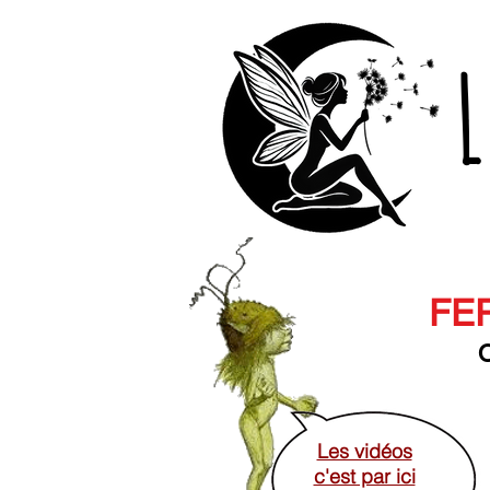
L
FER
O
Les vidéos
c'est par ici