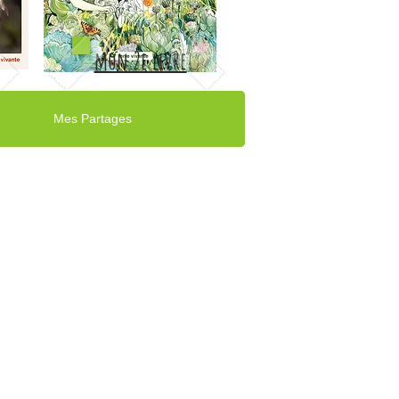
mon 2e livre
Mes Partages