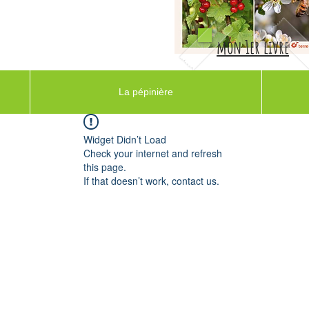
mon 1er livre
La pépinière
Widget Didn’t Load
Check your internet and refresh
this page.
If that doesn’t work, contact us.