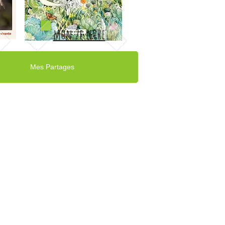
mon 2e livre
Mes Partages