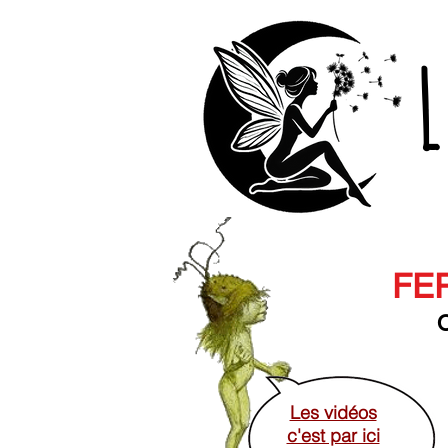
L
FER
O
Les vidéos
c'est par ici