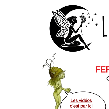
L
FER
O
Les vidéos
c'est par ici