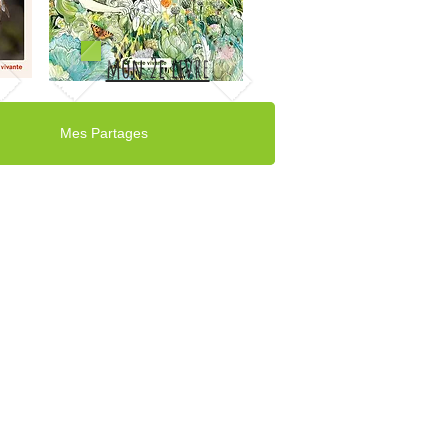
mon 2e livre
Mes Partages