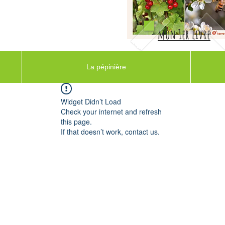
mon 1er livre
La pépinière
Widget Didn’t Load
Check your internet and refresh
this page.
If that doesn’t work, contact us.