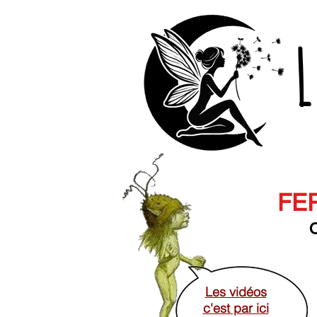
L
FER
O
Les vidéos
c'est par ici