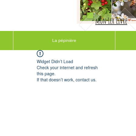
mon 1er livre
La pépinière
Widget Didn’t Load
Check your internet and refresh
this page.
If that doesn’t work, contact us.