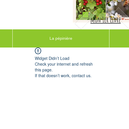
mon 1er livre
La pépinière
Widget Didn’t Load
Check your internet and refresh
this page.
If that doesn’t work, contact us.