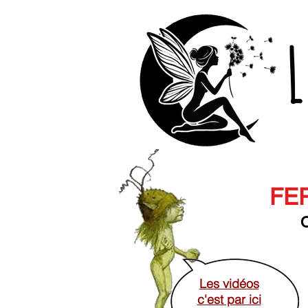
L
FER
O
Les vidéos
c'est par ici