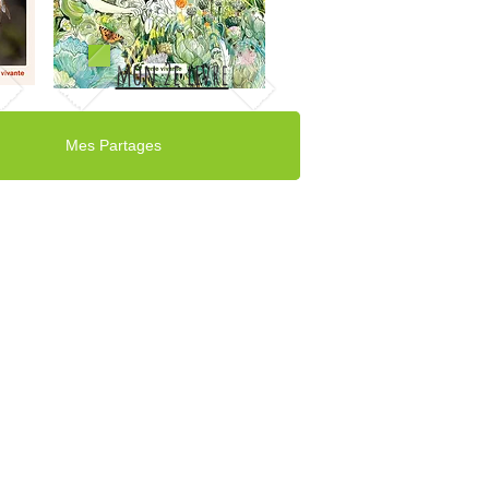
mon 2e livre
Mes Partages